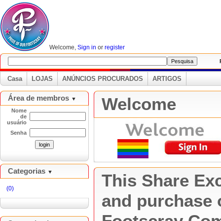
Welcome,
Sign in
or
register
P
Casa
LOJAS
ANÚNCIOS PROCURADOS
ARTIGOS
Área de membros
Welcome
▼
Nome
de
usuário
Senha
Categorias
▼
This Share Ex
(0)
and purchase o