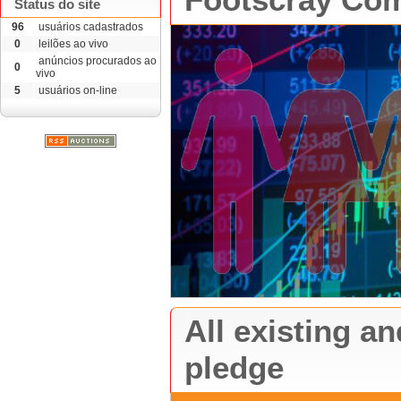
Footscray Co
Status do site
96
usuários cadastrados
0
leilões ao vivo
anúncios procurados ao
0
vivo
5
usuários on-line
All existing a
pledge